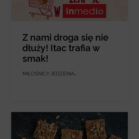
Z nami droga się nie
dłuży! Itac trafia w
smak!
MIŁOŚNICY JEDZENIA…