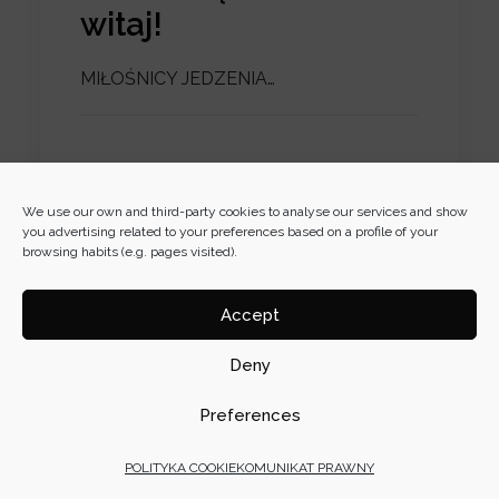
witaj!
MIŁOŚNICY JEDZENIA…
We use our own and third-party cookies to analyse our services and show
×
you advertising related to your preferences based on a profile of your
browsing habits (e.g. pages visited).
CZY JESTEŚ
PROFESJONALISTĄ Z
BRANŻY ŻYWNOŚCI?
Accept
yj nasze produkty dla handlu detalicznego -
Deny
private label specialists-, gastronomii i
przemysłu.
Preferences
itac-professional.com
POLITYKA COOKIE
KOMUNIKAT PRAWNY