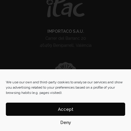
IMPORTACO S.A.U.
Carrer del Barranc 20
46469 Beniparrell, València
We use our own and third-party cookies to analyse our services and show
you advertising related to your preferences based on a profile of your
browsing habits (e.g. pages visited).
×
Accept
您是食品专业人士吗？
Deny
看我们用于零售、食品服务和工业的产品。